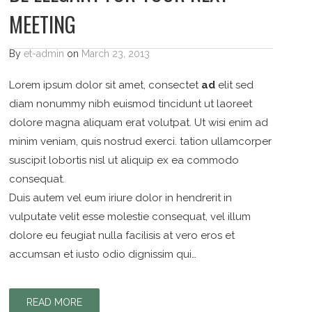
MEETING
By
et-admin
on
March 23, 2013
Lorem ipsum dolor sit amet, consectet
ad
elit sed
diam nonummy nibh euismod tincidunt ut laoreet
dolore magna aliquam erat volutpat. Ut wisi enim ad
minim veniam, quis nostrud exerci. tation ullamcorper
suscipit lobortis nisl ut aliquip ex ea commodo
consequat.
Duis autem vel eum iriure dolor in hendrerit in
vulputate velit esse molestie consequat, vel illum
dolore eu feugiat nulla facilisis at vero eros et
accumsan et iusto odio dignissim qui…
READ MORE