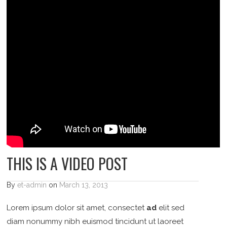
THIS IS A VIDEO POST
By
et-admin
on
March 13, 2013
Lorem ipsum dolor sit amet, consectet
ad
elit sed
diam nonummy nibh euismod tincidunt ut laoreet