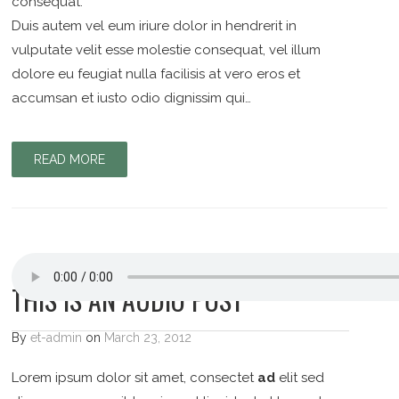
consequat.
Duis autem vel eum iriure dolor in hendrerit in
vulputate velit esse molestie consequat, vel illum
dolore eu feugiat nulla facilisis at vero eros et
accumsan et iusto odio dignissim qui…
READ MORE
THIS IS AN AUDIO POST
By
et-admin
on
March 23, 2012
Lorem ipsum dolor sit amet, consectet
ad
elit sed