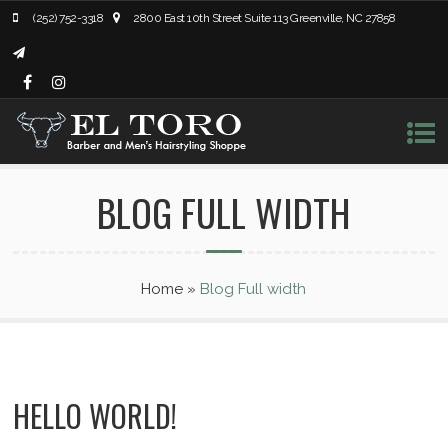
(252) 752-3318
2800 East 10th Street Suite 113 Greenville, NC 27858
BLOG FULL WIDTH
Home
»
Blog Full width
HELLO WORLD!