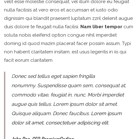
velit esse molestie consequat, vel illum dolore eu feugiat
nulla facilisis at vero eros et accumsan et iusto odio
dignissim qui blandit praesent luptatum zzril delenit augue
duis dolore te feugait nulla facilisi.
Nam liber tempor
cum
soluta nobis eleifend option congue nihil imperdiet
doming id quod mazim placerat facer possim assum. Typi
non habent claritatem insitam; est usus legentis in iis qui
facit eorum claritatem.
D
onec sed tellus eget sapien fringilla
nonummy.
Suspendisse quam sem, consequat at,
commodo vitae, feugiat in, nunc. Morbi imperdiet
augue quis tellus. Lorem ipsum dolor sit amet.
Quisque aliquam. Donec faucibus.
Lorem ipsum
dolor sit amet, consectetuer adipiscing elit.
John Doe, CEO PremiumCoding