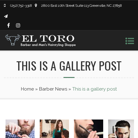
(252) 752-3318
2800 East 10th Street Suite 113 Greenville, NC 27858
THIS IS A GALLERY POST
Home
»
Barber News
»
This is a gallery post