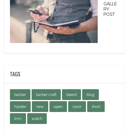
GALLE
RY
POST
TAGS
barber
barber craft
beard
blog
hipster
new
open
razor
short
trim
watch